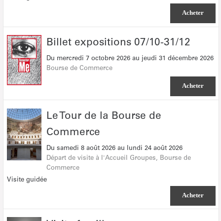
Acheter
Billet
Billet expositions 07/10-31/12
expositions
Du
mercredi 7 octobre 2026
au
jeudi 31 décembre 2026
07/10-
Bourse de Commerce
31/12
Acheter
Le
Le Tour de la Bourse de
Tour
Commerce
de
la
Du
samedi 8 août 2026
au
lundi 24 août 2026
Bourse
Départ de visite à l'Accueil Groupes
Bourse de
de
Commerce
Commerce
Visite guidée
Acheter