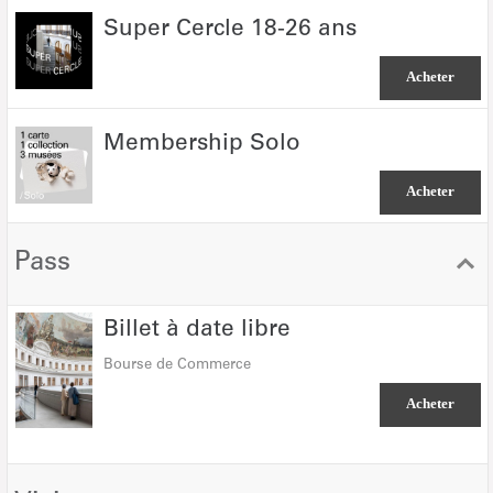
Super
Super Cercle 18-26 ans
Cercle
18-
Acheter
26
ans
Membership
Membership Solo
Solo
Acheter
Pass
Billet
Billet à date libre
à
Bourse de Commerce
date
libre
Acheter