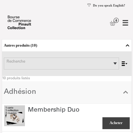
mer
e
logue
Liste
des
Autres produits
10
produits
-
Bourse
Recherche
de
Commerce
10 produits listés
-
Pinault
Adhésion
Collection
Membership
Membership Duo
Duo
Acheter