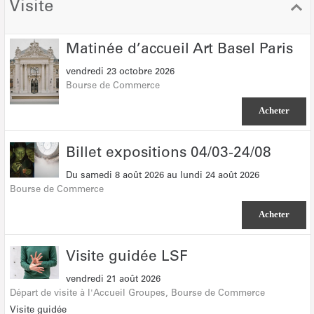
Visite
Matinée
Matinée d’accueil Art Basel Paris
d’accueil
vendredi 23 octobre 2026
Art
Bourse de Commerce
Basel
Paris
Acheter
Billet
Billet expositions 04/03-24/08
expositions
Du
samedi 8 août 2026
au
lundi 24 août 2026
04/03-
Bourse de Commerce
24/08
Acheter
Visite
Visite guidée LSF
guidée
vendredi 21 août 2026
LSF
Départ de visite à l'Accueil Groupes
Bourse de Commerce
Visite guidée